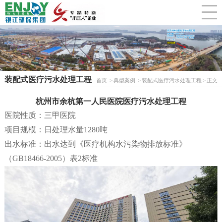
English
精致景观水处理系列
精致庭院水景工程
加入我们
CLOSE
河道/湖泊综合治理系列
城市河湖生态治理工程
饮用水处理系列
农村污水治理工程
装配式医疗污水处理工程
首页
典型案例
装配式医疗污水处理工程
正文
城镇污水分散式处理系列
饮用水处理工程
杭州市余杭第一人民医院医疗污水处理工程
医院性质：三甲医院
项目规模：日处理水量1280吨
装配式医疗污水处理系统
城镇污水分散式处理及提标工程
出水标准：出水达到《医疗机构水污染物排放标准》
（GB18466-2005）表2标准
装配式医疗污水处理工程